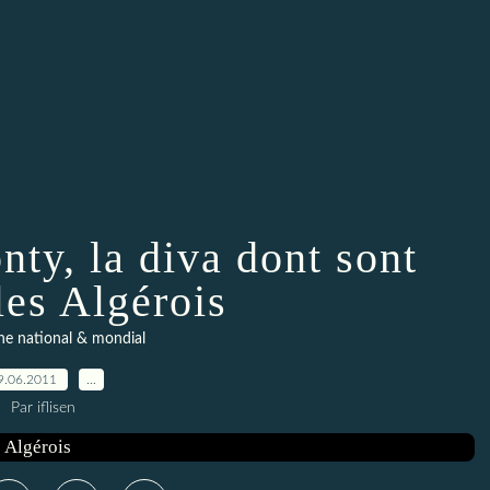
ty, la diva dont sont
les Algérois
ne national & mondial
9.06.2011
…
Par iflisen