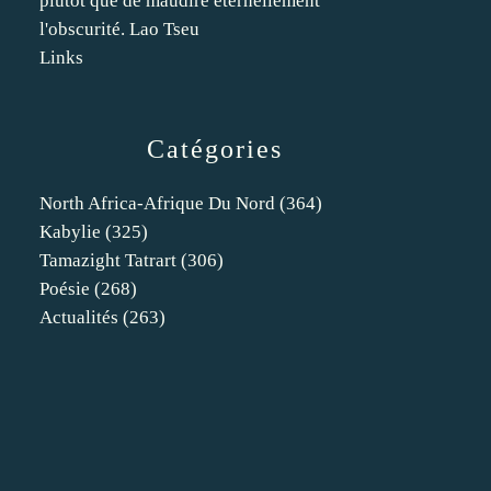
plutôt que de maudire éternellement
l'obscurité. Lao Tseu
Links
Catégories
North Africa-Afrique Du Nord
(364)
Kabylie
(325)
Tamazight Tatrart
(306)
Poésie
(268)
Actualités
(263)