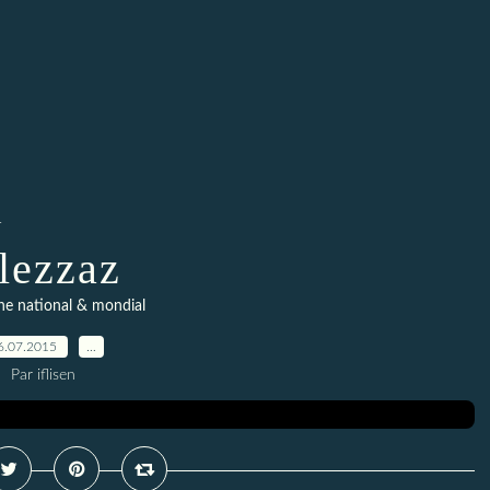
l
lezzaz
ne national & mondial
6.07.2015
…
Par iflisen