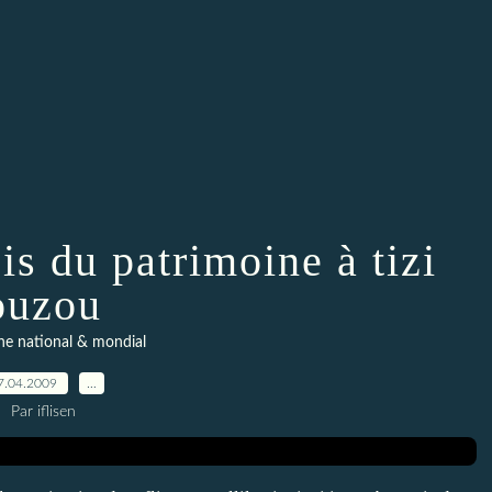
is du patrimoine à tizi
ouzou
ne national & mondial
7.04.2009
…
Par iflisen