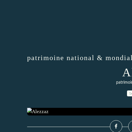
patrimoine national & mondia
A
patrimoi
1