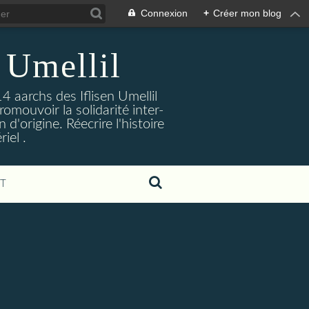
Connexion
+
Créer mon blog
 Umellil
4 aarchs des Iflisen Umellil
romouvoir la solidarité inter-
d'origine. Réecrire l'histoire
iel .
T