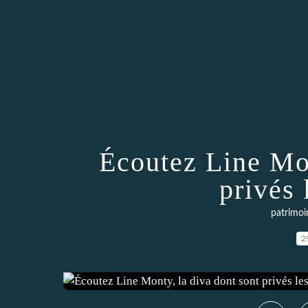
Écoutez Line Mon
privés 
patrimoi
2