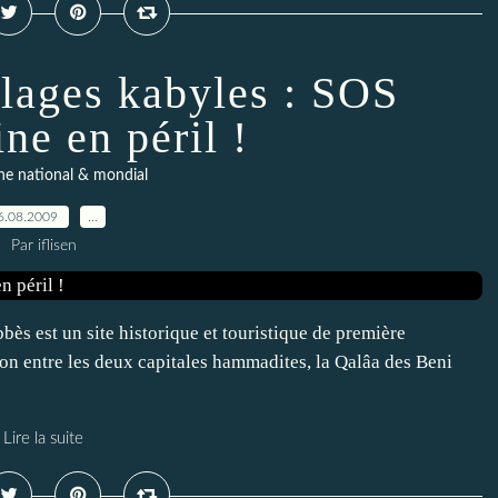
llages kabyles : SOS
ne en péril !
ne national & mondial
6.08.2009
…
Par iflisen
bès est un site historique et touristique de première
ion entre les deux capitales hammadites, la Qalâa des Beni
Lire la suite