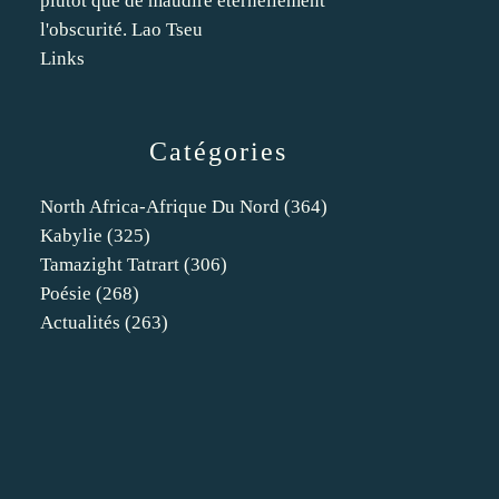
plutôt que de maudire éternellement
l'obscurité. Lao Tseu
Links
Catégories
North Africa-Afrique Du Nord
(364)
Kabylie
(325)
Tamazight Tatrart
(306)
Poésie
(268)
Actualités
(263)