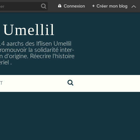
Connexion
+
Créer mon blog
 Umellil
4 aarchs des Iflisen Umellil
romouvoir la solidarité inter-
d'origine. Réecrire l'histoire
iel .
T