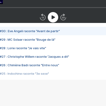
#30 : Eve Angeli raconte "Avant de partir"
#29 : MC Solaar raconte "Bouge de là"
28 : Lorie raconte "Je vais vite"
#27 : Christophe Willem raconte "Jacques a dit"
#26 : Chimène Badi raconte "Entre nous"
#25 : Indochine raconte "3e sexe"
#24 : Zaho raconte "C'est chelou"
#23 : Patrick Bruel raconte "Au café des délices"
#22 : Kyo raconte "Le chemin"