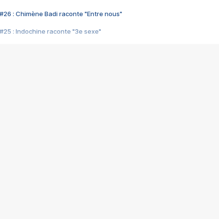
#26 : Chimène Badi raconte "Entre nous"
#25 : Indochine raconte "3e sexe"
#24 : Zaho raconte "C'est chelou"
#23 : Patrick Bruel raconte "Au café des délices"
#22 : Kyo raconte "Le chemin"
#21 : Nolwenn Leroy raconte "Cassé"
#20 : Patrick Hernandez raconte "Born to be alive"
#19 : Lorie raconte "Près de moi"
#18 : Michael Jones raconte "A nos actes manqués" (avec Jean-Jacque
#17 : Khaled raconte "Aïcha"
#16 : Corneille raconte "Parce qu'on vient de loin"
#15 : Indochine raconte "L'aventurier"