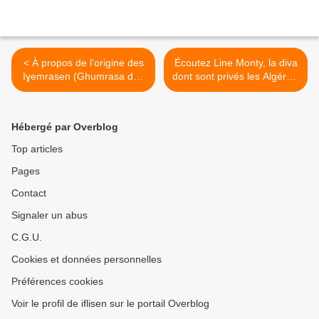
< À propos de l'origine des
Écoutez Line Monty, la diva
Iɣemrasen (Ghumrasa des
dont sont privés les Algérois
Issers en Algérie, et des
>
Ghomrassen de Tunisie)
Hébergé par Overblog
Top articles
Pages
Contact
Signaler un abus
C.G.U.
Cookies et données personnelles
Préférences cookies
Voir le profil de iflisen sur le portail Overblog