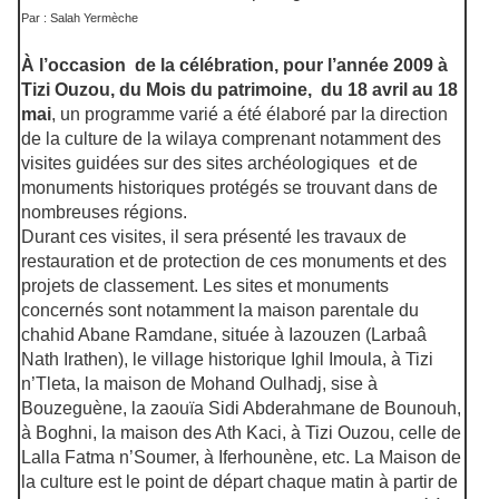
Par : Salah Yermèche
À l’occasion de la célébration, pour l’année 2009 à
Tizi Ouzou, du Mois du patrimoine, du 18 avril au 18
mai
, un programme varié a été élaboré par la direction
de la culture de la wilaya comprenant notamment des
visites guidées sur des sites archéologiques et de
monuments historiques protégés se trouvant dans de
nombreuses régions.
Durant ces visites, il sera présenté les travaux de
restauration et de protection de ces monuments et des
projets de classement. Les sites et monuments
concernés sont notamment la maison parentale du
chahid Abane Ramdane, située à Iazouzen (Larbaâ
Nath Irathen), le village historique Ighil Imoula, à Tizi
n’Tleta, la maison de Mohand Oulhadj, sise à
Bouzeguène, la zaouïa Sidi Abderahmane de Bounouh,
à Boghni, la maison des Ath Kaci, à Tizi Ouzou, celle de
Lalla Fatma n’Soumer, à Iferhounène, etc. La Maison de
la culture est le point de départ chaque matin à partir de