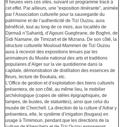
9 heures vers ces sites, suivant un programme tracé à
cet effet. Par ailleurs, une “exposition itinérante”, animée
par l’Association culturelle pour la sauvegarde du
patrimoine et de l’authenticité de Tizi Ouzou, aura
bénéficié, tout au long de ce mois, aux localités de
Djemaâ n’Saharidj, d’Agouni Gueghrane, de Boghni, de
Sidi Namane, de Timizart et de Mizrana. De son côté, la
structure culturelle Mouloud-Mammeri de Tizi Ouzou
aura à recevoir des expositions tenues par les
animateurs du Musée national des arts et traditions
populaires d’Alger sur la vie quotidienne dans la
capitale, démonstration de distillation des essences de
fleurs, lecture de Boukala, etc.
L’Office de gestion et d’exploitation des biens culturels
présentera, de son côté, au même lieu, le mobilier
archéologique (copies de stèles épigraphiques, de
lampes, de bustes, de statuettes), ainsi que celui du
musée de Cherchell. La direction de la culture d’Adrar y
présentera, elle, le système d’irrigation (fougara) en
usage à Timimoun, pendant que les directions de la
culture de Khenchela et de Tizi Ouzou exposeront,