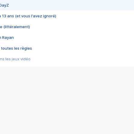
 DayZ
 a 13 ans (et vous l'avez ignoré)
e (littéralement)
im Rayan
 toutes les règles
s les jeux vidéo
us choquant de Rockstar ? - Le scandale BULLY
e plus moche de Steam
du RÊVE tourne au CAUCHEMAR
pendant 8 heures
it… à tort
umiliés par un jeu vidéo