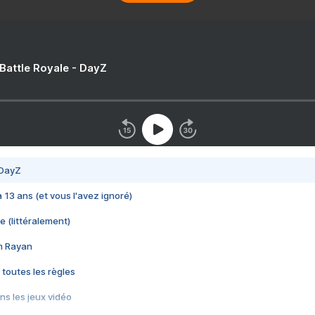
 Battle Royale - DayZ
 DayZ
 a 13 ans (et vous l'avez ignoré)
e (littéralement)
im Rayan
 toutes les règles
s les jeux vidéo