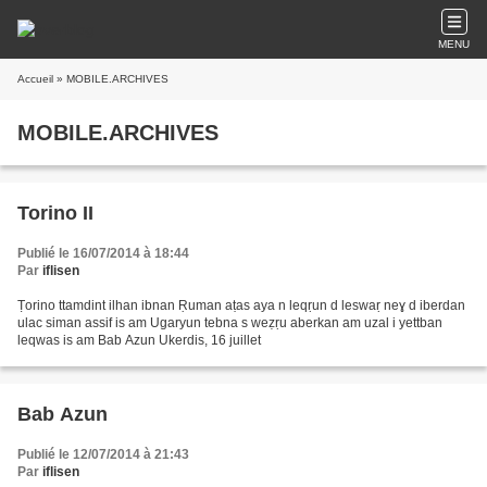
MENU
Accueil
» MOBILE.ARCHIVES
MOBILE.ARCHIVES
Torino II
Publié le 16/07/2014 à 18:44
Par
iflisen
Ṭorino ttamdint ilhan ibnan Ṛuman aṭas aya n leqṛun d leswaṛ neɣ d iberdan
ulac siman assif is am Ugaryun tebna s weẓṛu aberkan am uzal i yettban
leqwas is am Bab Azun Ukerdis, 16 juillet
Bab Azun
Publié le 12/07/2014 à 21:43
Par
iflisen