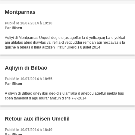
Montparnas
Publié le 10/07/2014 à 19:10
Par
iflisen
Aqliyi di Montparnas Urquel deg uteṛas ageffur la-d yettceṛcuṛ La-d yekkat
am uḥlalas abrid iḥawlas yal ṛef la-d yettqudduṛ remḍan agi neččayas s la
quiche n bibṛas d lbira aɛzizen i lfatuṛ Ukerdis 8 juilet 2014
Aqliyin di Bilbao
Publié le 10/07/2014 à 18:55
Par
iflisen
A qliyin di Bilbao qneɣ ibiri deg-dis ulam'aka d anebdu ageffur mebla lqis
sbeḥ tameddit d agu idurar amzun d sris 7-7-2014
Retour aux iflisen Umellil
Publié le 10/07/2014 à 18:49
Par
iflisen