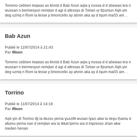
Torreno cebḥen leqwas as tinniḍ d Bab Azun aqla ɣ nussa-d d aḥewas kra n
wussan n bermesyun remḍan d agi d afessas di Ṭelian ur ttẓumun Aqli-yin
deg uzniq n Ṛom la tesse ɣ limoncello ay aḥnin aka ay d lqum mačči am
lxuṛuṭu lpizza ur teḥwaǧ a ɣ ṛum di...
Bab Azun
Publié le 12/07/2014 à 21:43
Par
iflisen
Torreno cebḥen leqwas as tinniḍ d Bab Azun aqla ɣ nussa-d d aḥewas kra n
wussan n bermesyun remḍan d agi d afessas di Ṭelian ur ttẓumun Aqli-yin
deg uzniq n Ṛom la tesse ɣ limoncello ay aḥnin aka ay d lqum mačči am
lxuṛuṭu lpizza ur teḥwaǧ a ɣ ṛum di...
Torrino
Publié le 11/07/2014 à 14:18
Par
iflisen
Aqli-yin di Torrino iṭij la itezzu yerna ɣuzzifit wusan lɣaci akw la ileɣu lḥamu d
afuṛnu yerna nan d ṛemḍan wa la ikkat lpirno wa d lispresso zhan akw
meden henan