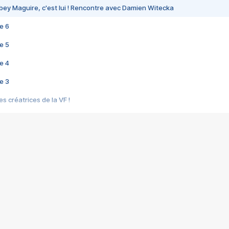
bey Maguire, c'est lui ! Rencontre avec Damien Witecka
e 6
e 5
e 4
e 3
s créatrices de la VF !
e 2
e 1
e Mektoub My Love arrive enfin ! Rencontre avec Shaïn Boumedine et Sal
i : après Toni en famille
elle réalise le bouleversant Dites lui que je l'aime
ais ! Rencontre autour de Vie privée de Rebecca Zlotowski
 de Marguerite, Grave... Rencontre avec Ella Rumpf