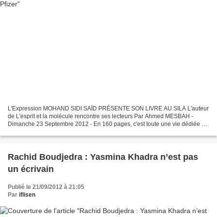
L'Expression MOHAND SIDI SAÏD PRÉSENTE SON LIVRE AU SILA L'auteur
de L'esprit et la molécule rencontre ses lecteurs Par Ahmed MESBAH -
Dimanche 23 Septembre 2012 - En 160 pages, c'est toute une vie dédiée à
aider les plus démunis qui est retracée dans...
Rachid Boudjedra : Yasmina Khadra n’est pas
un écrivain
Publié le 21/09/2012 à 21:05
Par
iflisen