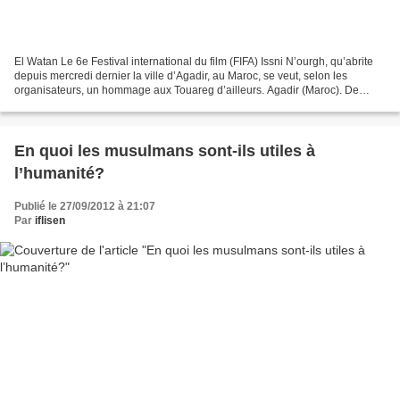
El Watan Le 6e Festival international du film (FIFA) Issni N’ourgh, qu’abrite
depuis mercredi dernier la ville d’Agadir, au Maroc, se veut, selon les
organisateurs, un hommage aux Touareg d’ailleurs. Agadir (Maroc). De
notre envoyé spécial Lors de son...
En quoi les musulmans sont-ils utiles à
l’humanité?
Publié le 27/09/2012 à 21:07
Par
iflisen