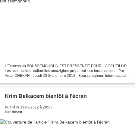
L'Expression BOUSSEMGHOUN EST PRESSENTIE POUR L'ACCUEILLIR
Les associations culturelles amazighes préparent leur forum national Par
Amar CHEKAR - Jeudi 20 Septembre 2012 - Boussemghoun future capitale
de Tamazight Saïd Fréha, de la Chaîne II, organisera...
Krim Belkacem bientôt à l'écran
Publié le 19/09/2012 à 20:53
Par
iflisen