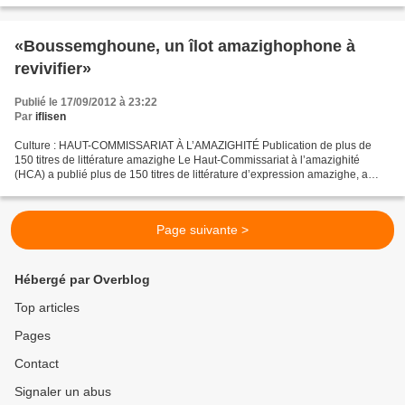
«Boussemghoune, un îlot amazighophone à
revivifier»
Publié le 17/09/2012 à 23:22
Par
iflisen
Culture : HAUT-COMMISSARIAT À L’AMAZIGHITÉ Publication de plus de
150 titres de littérature amazighe Le Haut-Commissariat à l’amazighité
(HCA) a publié plus de 150 titres de littérature d’expression amazighe, a
appris l’APS dimanche auprès d'un responsable...
Page suivante >
Hébergé par Overblog
Top articles
Pages
Contact
Signaler un abus