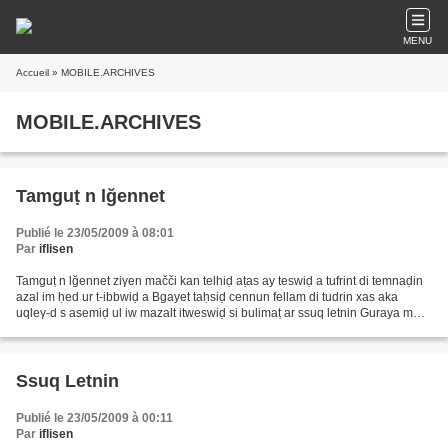
MENU
Accueil
» MOBILE.ARCHIVES
MOBILE.ARCHIVES
Tamguṭ n lğennet
Publié le 23/05/2009 à 08:01
Par
iflisen
Tamguṭ n lğennet ziγen mačči kan telhiḍ aṭas ay teswiḍ a tufrint di temnaḍin
azal im ḥed ur t-ibbwiḍ a Bgayet taḥsiḍ cennun fellam di tudrin xas aka
uqleγ-d s asemiḍ ul iw mazalt itweswiḍ si bulimaṭ ar ssuq letnin Guraya mm
tafat tetfiḍ nεeṛ ar kem-nγiḍ...
Ssuq Letnin
Publié le 23/05/2009 à 00:11
Par
iflisen