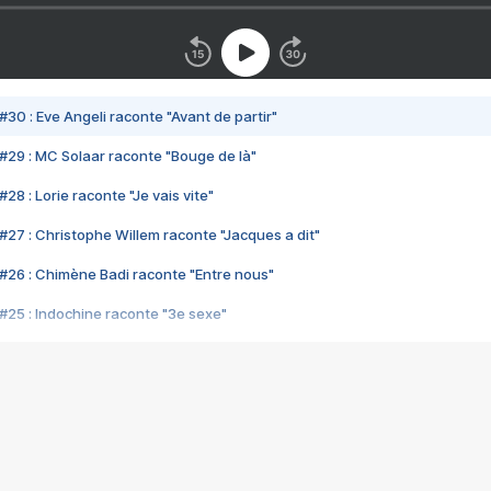
#30 : Eve Angeli raconte "Avant de partir"
#29 : MC Solaar raconte "Bouge de là"
28 : Lorie raconte "Je vais vite"
#27 : Christophe Willem raconte "Jacques a dit"
#26 : Chimène Badi raconte "Entre nous"
#25 : Indochine raconte "3e sexe"
#24 : Zaho raconte "C'est chelou"
#23 : Patrick Bruel raconte "Au café des délices"
#22 : Kyo raconte "Le chemin"
#21 : Nolwenn Leroy raconte "Cassé"