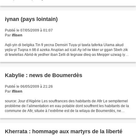
iγnan (pays lointain)
Publié le 07/05/2009 à 01:07
Par
iflisen
Aqli-yin di belgika Tin fi yecna Demsiri Tuγa-yi tawla taferka Ulama akud
yejla-yi Tuqna n titt d azeka Aruplan ad icali Ay ixf-iw kker ur ggan Sbeh zik
di tewlellas Abrid-ik yedher iban Σelli di tegnaw dleq-as Meqqer uzwag iy
inγan Tamurt-iw rzu fellas...
Kabylie : news de Boumerdès
Publié le 06/05/2009 à 21:26
Par
iflisen
source: Jour d'Algérie Les souffrances des habitants de Afir Le sempiternel
problème de l’alimentation en eau potable dont souffrent les habitants de la
commune de Afir, située à l’extrême est de la wilaya de Boumerdès, ne
semble pas près d’être résolu....
Kherrata : hommage aux martyrs de la liberté