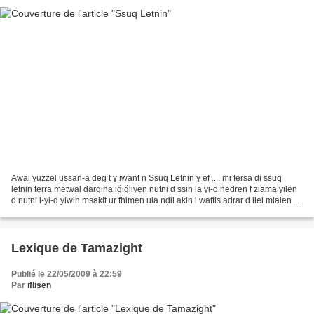
Awal yuzzel ussan-a deg t ɣ iwant n Ssuq Letnin ɣ ef .... mi tersa di ssuq
letnin terra metwal dargina iğiğliyen nutni d ssin la yi-d hedren f ziama γilen
d nutni i-yi-d yiwin msakit ur fhimen ula nḍil akin i waftis adrar d ilel mlalen
mazal nsel i ṣut-is...
Lexique de Tamazight
Publié le 22/05/2009 à 22:59
Par
iflisen