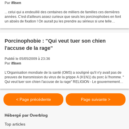
Par
iflisen
... celui qui a endeuillé des centaines de milliers de familles ces dernières
années. C'est d'ailleurs assez curieux que seuls les porcinophobes en font
un absès de fixation ! On aurait pu les prendre au sérieux si une telle
vigilence existe vis-à-vis...
Porcinophobie : "Qui veut tuer son chien
l'accuse de la rage"
Publié le 05/05/2009 à 23:36
Par
iflisen
L'Organisation mondiale de la santé (OMS) a souligné qu'il n'y avait pas de
preuves de transmission du virus de la grippe A (H1N1) du porc à l'homme. "
Qui veut tuer son chien l'accuse de la rage" RELIGION - Le gouvernement
egyptien a annoncé l'abattage...
< Page précédente
Page suivante >
Hébergé par Overblog
Top articles