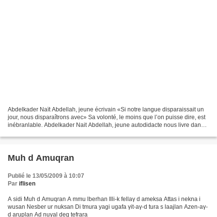
Abdelkader Naït Abdellah, jeune écrivain «Si notre langue disparaissait un
jour, nous disparaîtrons avec» Sa volonté, le moins que l’on puisse dire, est
inébranlable. Abdelkader Nait Abdellah, jeune autodidacte nous livre dans
cet entretien ses envies...
Muh d Amuqran
Publié le 13/05/2009 à 10:07
Par
iflisen
A sidi Muh d Amuqran A mmu lberhan Illi-k fellaγ d ameksa Attas i nekna i
wusan Nesber ur nuksan Di tmura yagi ugafa γit-aγ-d tura s laajlan Azen-aγ-
d aruplan Ad nuγal deg tefrara