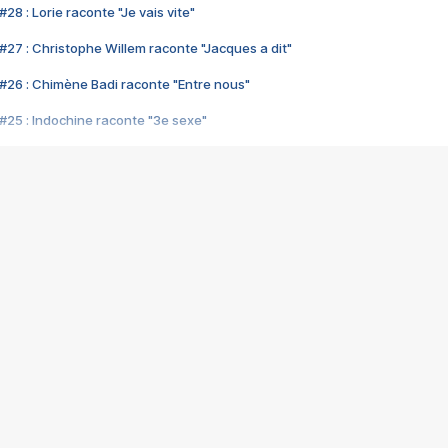
28 : Lorie raconte "Je vais vite"
#27 : Christophe Willem raconte "Jacques a dit"
#26 : Chimène Badi raconte "Entre nous"
#25 : Indochine raconte "3e sexe"
#24 : Zaho raconte "C'est chelou"
#23 : Patrick Bruel raconte "Au café des délices"
#22 : Kyo raconte "Le chemin"
#21 : Nolwenn Leroy raconte "Cassé"
#20 : Patrick Hernandez raconte "Born to be alive"
#19 : Lorie raconte "Près de moi"
#18 : Michael Jones raconte "A nos actes manqués" (avec Jean-Jacque
#17 : Khaled raconte "Aïcha"
#16 : Corneille raconte "Parce qu'on vient de loin"