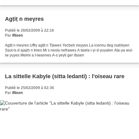
izem akw d uḥelluf D acu i gzedγen...
Agṭiṭ n meγres
Publié le 26/02/2009 à 22:16
Par
iflisen
Agṭiṭ n meγres Uffiγ agṭiṭ n Ṭṭawes Yecbeḥ ireyyes La icennu deg isaḥliyen
Ṣṣut-is d ajajiḥ n tmes Mi s nesla nefrawes A tawla i-yi d-yuγalen Ata-ya wul-
iw yuyes Melmi a t-iwannes A-s yeγli ger ifasen
La sittelle Kabyle (sitta ledanti) : l'oiseau rare
Publié le 25/02/2009 à 02:36
Par
iflisen