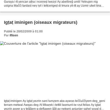
Guraya i-tt yencan aṭḥa i nceṛṛeḍ lwezγi Ay abellireğ umlil Yetnujen nig
usigna Mačči tardast neγ iγil i tettcerigeḍ di tmura γit-itt ay Uzmir utwil tina
yebγa wul γaya Ay...
Igṭaṭ iminigen (oiseaux migrateurs)
Publié le 28/02/2009 à 01:00
Par
iflisen
Igṭaṭ iminigen Ay igṭaṭ yezrin sani tumẓem aka aγaras teččuččiyem deg_geni
terram metwal Awqas deg At Mbaṛek i-tettili tasmunt-iw rzut fellas Ay igṭaṭ
yezrin ayγeṛ a-γ teğğem g-deflawen ğğt-aγ nekwni anjunjeṛ saḥel yuγal d