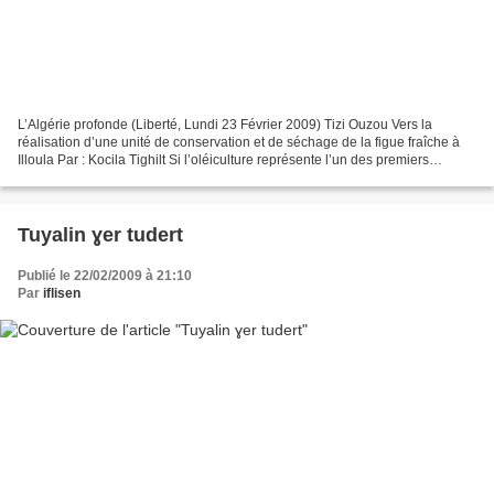
L’Algérie profonde (Liberté, Lundi 23 Février 2009) Tizi Ouzou Vers la
réalisation d’une unité de conservation et de séchage de la figue fraîche à
Illoula Par : Kocila Tighilt Si l’oléiculture représente l’un des premiers
domaines en agriculture investi...
Tuyalin ɣer tudert
Publié le 22/02/2009 à 21:10
Par
iflisen