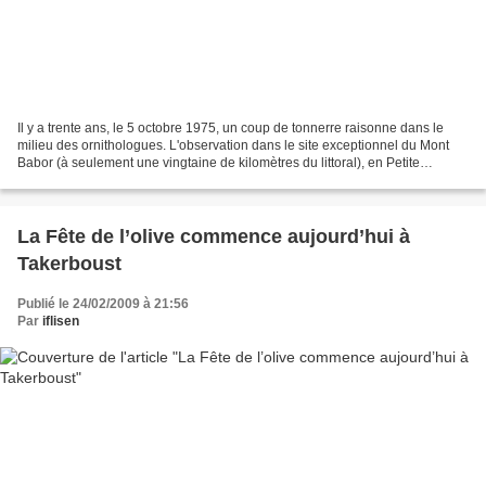
Il y a trente ans, le 5 octobre 1975, un coup de tonnerre raisonne dans le
milieu des ornithologues. L'observation dans le site exceptionnel du Mont
Babor (à seulement une vingtaine de kilomètres du littoral), en Petite
Kabylie, par un jeune agronome...
La Fête de l’olive commence aujourd’hui à
Takerboust
Publié le 24/02/2009 à 21:56
Par
iflisen