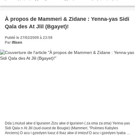
ayla nwen am ass-a iṭij ad inqqeṛ...
À propos de Mammeri & Zidane : Yenna-yas Sidi
Qala des At Jlil (Bgayet)!
Publié le 27/02/2009 à 23:59
Par
iflisen
Dda Lmulud akw d Iguraren Zizu akw d Iguraren ( za εma za εma) Yenna-yas
Sidi Qala n At Jlil (sud-ouest de Bougie) (Mammeri, "Poèmes Kabyles
Anciens) D acu i gzedγen luεuṛ d lbaz akw d imiεṛuf D acu i gzedγen lγaba d