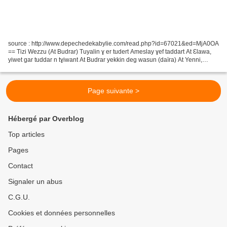
source : http://www.depechedekabylie.com/read.php?id=67021&ed=MjA0OA
== Tizi Wezzu (At Budrar) Tuyalin ɣ er tudert Ameslay ɣef taddart At Ɛlawa,
yiwet gar tuddar n tɣiwant At Budrar yekkin deg wasun (daïra) At Yenni,
mačči d win ara yiwzilen, imi d taddart...
Page suivante >
Hébergé par Overblog
Top articles
Pages
Contact
Signaler un abus
C.G.U.
Cookies et données personnelles