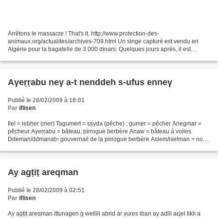
Arrêtons le massacre ! That's it. http://www.protection-des-
animaux.org/actualites/archives-709.html Un singe capturé est vendu en
Algérie pour la bagatelle de 3 000 dinars. Quelques jours après, il est
revendu en Europe entre 800 et 1 000 euros (80 000...
Aγeṛṛabu neγ a-t nenddeh s-ufus enneγ
Publié le 28/02/2009 à 18:01
Par
iflisen
Ilel = lebḥer (mer) Tagumert = ṣṣyda (pêche) ; gumer = pêcher Anegmar =
pêcheur Aγeṛṛabu = bâteau, pirrogue berbère Anaw = bâteau à voiles
Ddeman/ddmanaṭ= gouvernail de la pirrogue berbère Aslem/iselman = nom
du poisson en général Aẓẓefun = langouste...
Ay agṭiṭ areqman
Publié le 28/02/2009 à 02:51
Par
iflisen
Ay agṭiṭ areqman ittunagen g wellili abrid ar γures iban ay adlil aεjel tikli a