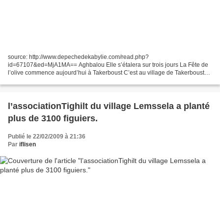
source: http://www.depechedekabylie.com/read.php?
id=67107&ed=MjA1MA== Aghbalou Elle s’étalera sur trois jours La Fête de
l’olive commence aujourd’hui à Takerboust C’est au village de Takerboust
dans la commune d’Aghbalou que se tiendra l’édition annuelle...
l’associationTighilt du village Lemssela a planté
plus de 3100 figuiers.
Publié le 22/02/2009 à 21:36
Par
iflisen