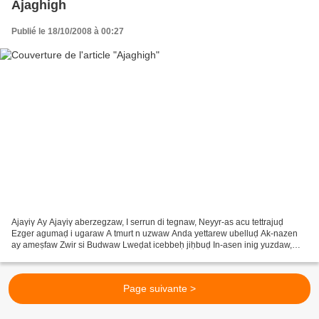
Ajaghigh
Publié le 18/10/2008 à 00:27
Ajaγiγ Ay Ajaγiγ aberzegzaw, I serrun di tegnaw, Neyyr-as acu tettrajuḍ
Ezger agumaḍ i ugaraw A tmurt n uzwaw Anda yettarew ubelluḍ Ak-nazen
ay ameṣfaw Zwir si Budwaw Lweḍat icebbeḥ jiḥbuḍ In-asen inig yuzdaw,
Uqleγ d agafaw, Ksiγ di lexla am uziḍuḍ A...
Page suivante >