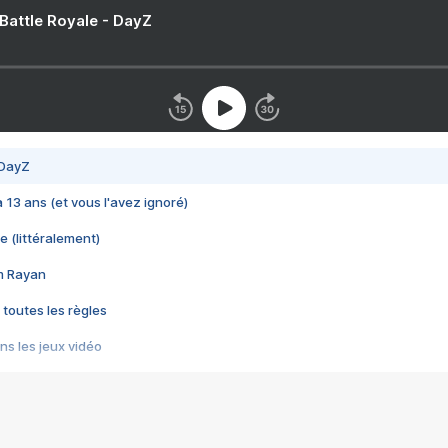
 Battle Royale - DayZ
 DayZ
 a 13 ans (et vous l'avez ignoré)
e (littéralement)
im Rayan
 toutes les règles
s les jeux vidéo
us choquant de Rockstar ? - Le scandale BULLY
e plus moche de Steam