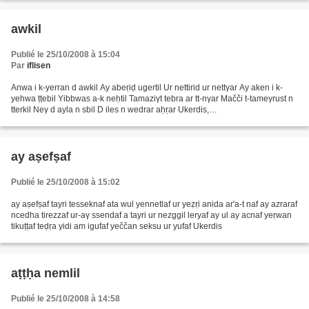
awkil
Publié le 25/10/2008 à 15:04
Par
iflisen
Anwa i k-yerran d awkil Ay abeṛiḍ ugertil Ur nettirid ur nettγar Ay aken i k-
yehwa ṭṭebil Yibbwas a-k neḥtil Tamaziγt tebra ar tt-nγar Mačči t-tameγrust n
tterkil Neγ d ayla n sbil D iles n wedrar aḥṛar Ukerdis,
http://www.tamazgha.org/uploads/4/2/2/...
ay aṣefṣaf
Publié le 25/10/2008 à 15:02
ay aṣefṣaf tayri tesseknaf ata wul yennetlaf ur yeẓṛi anida ar'a-t naf ay azraraf
ncedha tirezzaf ur-aγ ssendaf a tayri ur nezggil leryaf ay ul ay acnaf yeṛwan
tikuṭṭaf teḍṛa yidi am igufaf yeččan seksu ur yufaf Ukerdis
aṭṭḥa nemlil
Publié le 25/10/2008 à 14:58