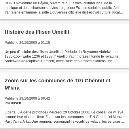
DDK 3 Novembre 08 Béjaïa, ouverture du Festival culturel local de la
musique et de la chanson kabyles Le groupe Eclipse séduit le public, Akli
Yahiatène enflamme la salle L’ouverture officielle du Festival culturel local
de la musique et de la chanson...
Histoire des Iflisen Umellil
Publié le 29/10/2008 à 01:15
Un peu d'histoire des Iflisen Umellil a) Période du Royaume Abdelwadide :
1236-1554 Entre 1236 et 1287, l' Agellid Yaghmorasen fonde le royaume
Abdelwadide (capitale Tlemcen) avec l'aide des Arabes hilaliens. Ibn
Khaldoun nous apprend qu'au début du XIV...
Zoom sur les communes de Tizi Ghennif et
M’kira
Publié le 29/10/2008 à 00:42
Par
iflisen
Liberté_L’Algérie profonde (Mercredi 29 Octobre 2008) Le conseil de wilaya
scanne leur état des lieux Zoom sur les communes de Tizi Ghennif et M’kira
Par : Yahia Arkat Une réunion, regroupant l’exécutif de wilaya, les services
techniques, les présidents...