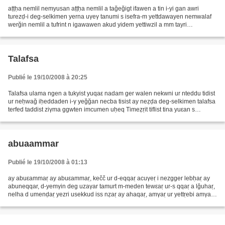
aṭṭḥa nemlil nemyusan aṭṭḥa nemlil a tağeğigt ifawen a tin i-yi gan awri
turezḍ-i deg-selkimen yerna uγeγ tanumi s isefra-m yettdawayen nemwalaf
werğin nemlil a tufrint n igawawen akud yidem yettiwzil a mm tayri
yettlehlihen iγaḍ-i ṛṛehn-iw aḥlil wisen...
Talafsa
Publié le 19/10/2008 à 20:25
Talafsa ulama ngen a tukyist yuqaε nadam ger walen nekwni ur nteddu tidist
ur neḥwağ iḥeddaden i-γ yeğğan necba tisist ay neẓḍa deg-selkimen talafsa
terfed taddist ziγma ggwten imcumen uḥeq Timeẓṛit tiflist tina yuεan s
Imẓalen d wid i tesdeγ tunḥist...
abuaammar
Publié le 19/10/2008 à 01:13
ay abuεammaṛ ay abuεammaṛ, kečč ur d-eqqaṛ acuγeṛ i nezgger lebḥaṛ ay
abuneqqar, d-yemγin deg uzaγar tamurt m-meden tewεaṛ ur-s qqaṛ a lğuhaṛ,
nelha d umenḍaṛ yezri usekkud iss nẓaṛ ay ahaqaṛ, amγaṛ ur yettṛebi amγaṛ
asγaṛ ur ineğğeṛ asγaṛ ay ajebaṛ,...