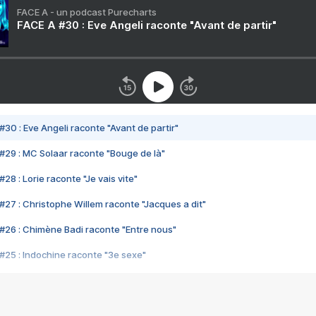
FACE A - un podcast Purecharts
FACE A #30 : Eve Angeli raconte "Avant de partir"
#30 : Eve Angeli raconte "Avant de partir"
#29 : MC Solaar raconte "Bouge de là"
28 : Lorie raconte "Je vais vite"
#27 : Christophe Willem raconte "Jacques a dit"
#26 : Chimène Badi raconte "Entre nous"
#25 : Indochine raconte "3e sexe"
#24 : Zaho raconte "C'est chelou"
#23 : Patrick Bruel raconte "Au café des délices"